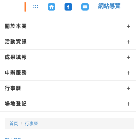
跳
:::
網站導覽
到
主
要
關於本團
內
容
活動資訊
區
成果填報
申辦服務
行事曆
場地登記
首頁
行事曆