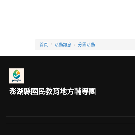
跳
到
主
要
內
容
區
首頁
活動訊息
分團活動
澎湖縣國民教育地方輔導團